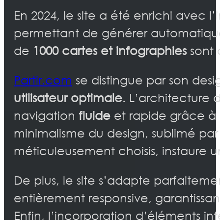
En 2024, le site a été enrichi avec l
permettant de générer automatiqueme
de
1000 cartes et infographies
sont 
Partir.com
se distingue par son desi
utilisateur optimale
. L’architecture d
navigation
fluide
et rapide grâce 
minimalisme du design, sublimé par 
méticuleusement choisis, instaure 
De plus, le site s’adapte parfaitem
entièrement responsive, garantissan
Enfin, l’incorporation d’éléments in