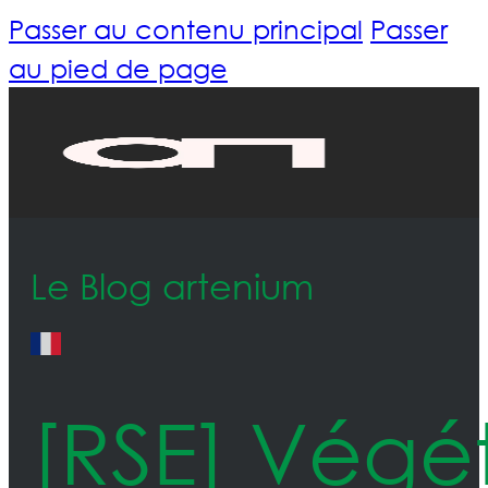
Passer au contenu principal
Passer
au pied de page
Le Blog artenium
[RSE] Végét