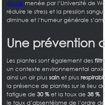
étude
menée par l’Université de Was
réduire le stress et la pression sang
diminue et l’humeur générale s’amé
Une prévention 
Les plantes sont également des
filt
un contexte environnemental anxiog
ainsi un air plus
sain
et plus
respirabl
la présence de plantes sur le lieu d
fatigue de
30 %
et la toux de
38 %
.
le taux d’absentéisme de l’ordre d